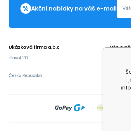
%
Akční nabídky na váš e-mail
Ukázková firma a.b.c
Vše o n
Obchod
Hlavní 107
Odstoup
Ša
Česká Republika
inf