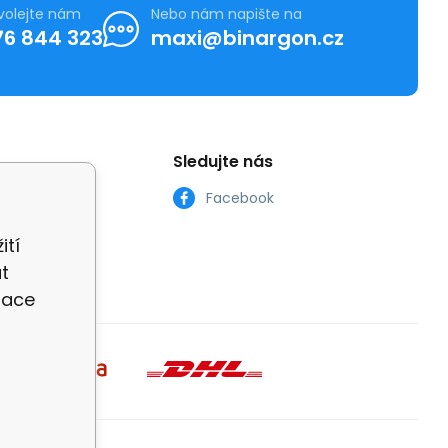
volejte nám
Nebo nám napište na
76 844 323
maxi@binargon.cz
Sledujte nás
Facebook
ití
t
zace