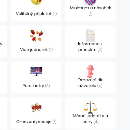
Minimum a násobek
Volitelný příplatek
1
1
ty
Informace k
Více jednotek
produktu
1
2
Omezení dle
Parametry
uživatele
e
3
4
Měrné jednotky a
Omezení prodeje
ceny
1
4