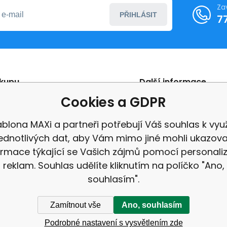
Za
PŘIHLÁSIT
7
ákupu
Další informace
Cookies a GDPR
ní podmínky
Reklamace
ení od smlouvy
Recenze
blona MAXi a partneři potřebují Váš souhlas k využ
jednotlivých dat, aby Vám mimo jiné mohli ukazova
ormace týkající se Vašich zájmů pomocí personali
reklam. Souhlas udělíte kliknutím na políčko "Ano,
souhlasím".
Zamítnout vše
Ano, souhlasím
Podrobné nastavení s vysvětlením zde