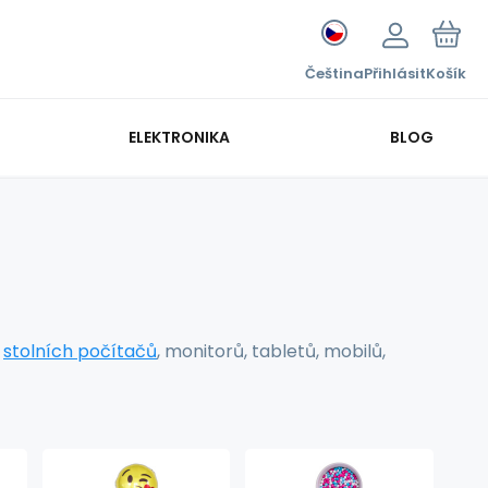
Čeština
Přihlásit
Košík
ELEKTRONIKA
BLOG
,
stolních počítačů
, monitorů, tabletů, mobilů,