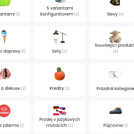
S variantami
iantami
konfigurátorem
Slevy
1
2
4
Související produk
í dopravy
Sety
1
3
4
a diskuse
Kredity
Prázdná kategori
2
2
Prodej v jazykových
a zdarma
mutacích
Půjčovna
1
2
1