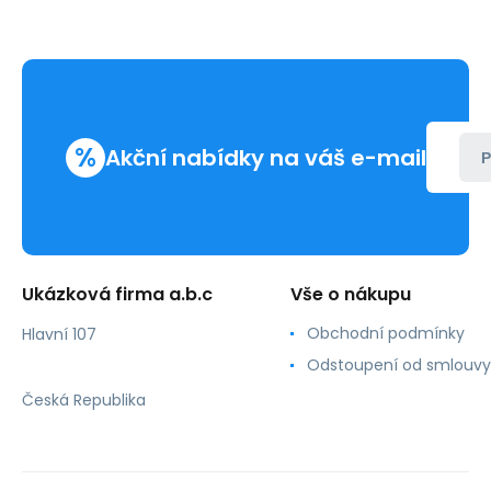
%
Akční nabídky na váš e-mail
P
Ukázková firma a.b.c
Vše o nákupu
Obchodní podmínky
Hlavní 107
Odstoupení od smlouvy
Česká Republika