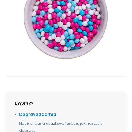
magna semper rutrum. Ut
Oblíbený
Porovnat
NOVINKY
Doprava zdarma
Nově přidaná ukázková funkce, jak nastavit
dopravu