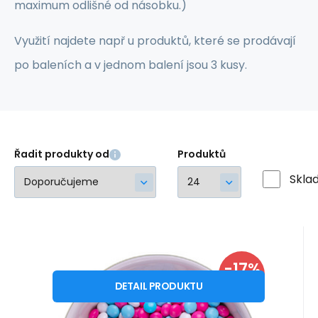
maximum odlišné od násobku.)
Využití najdete např u produktů, které se prodávají
po baleních a v jednom balení jsou 3 kusy.
Řadit produkty od
Produktů
Skla
Kód:
P18
Skladem
-17%
25
Kč
Lentilky
30
Kč
SLEVA
DETAIL PRODUKTU
Praesent dapibus. Fusce consectetuer
risus a nunc. Duis condimentum augue id