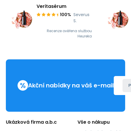
Veritasérum
100%
Severus
S.
Recenze ověřena službou
Heureka
%
Akční nabídky na váš e-mail
P
Ukázková firma a.b.c
Vše o nákupu