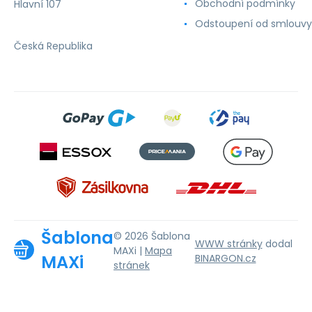
Obchodní podmínky
Hlavní 107
Odstoupení od smlouvy
Česká Republika
Šablona
© 2026 Šablona
WWW stránky
dodal
MAXi |
Mapa
MAXi
BINARGON.cz
stránek