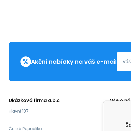
%
Akční nabídky na váš e-mail
Ukázková firma a.b.c
Vše o n
Obchod
Hlavní 107
Odstoup
Ša
Česká Republika