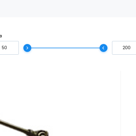
a
 set
uspendisse sagittis ultrices augue. Nulla