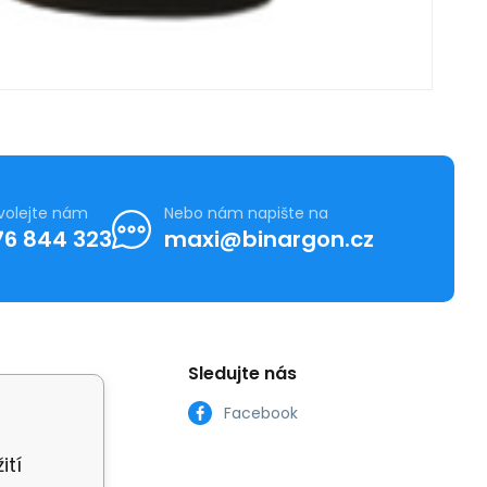
volejte nám
Nebo nám napište na
76 844 323
maxi@binargon.cz
Sledujte nás
Facebook
ití