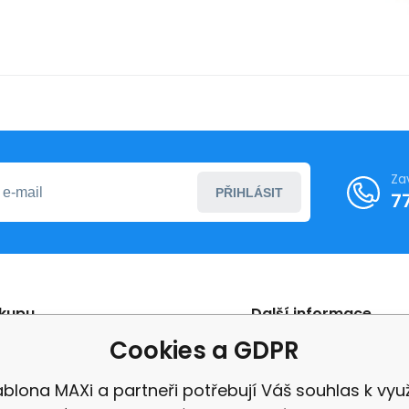
Za
PŘIHLÁSIT
7
ákupu
Další informace
Cookies a GDPR
ní podmínky
Reklamace
ení od smlouvy
Recenze
blona MAXi a partneři potřebují Váš souhlas k využ