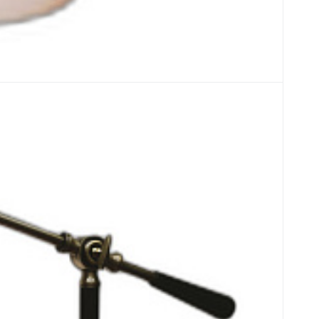
ermentum tortor id mi. Sed convallis magna