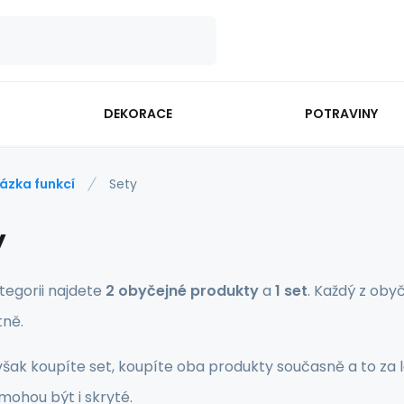
DEKORACE
POTRAVINY
ázka funkcí
Sety
y
tegorii najdete
2 obyčejné produkty
a
1 set
. Každý z oby
ně.
však koupíte set, koupíte oba produkty současně a to za l
 mohou být i skryté.