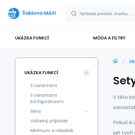
Šablona MAXi
UKÁZKA FUNKCÍ
MÓDA A FILTRY
Uk
UKÁZKA FUNKCÍ
Set
S variantami
S variantami
V této ka
konfigurátorem
samostat
Slevy
Volitelný příplatek
Pokud si 
Minimum a násobek
set tvoří