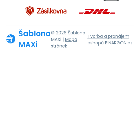
Šablona
© 2026 Šablona
Tvorba a pronájem
MAXi |
Mapa
MAXi
eshopů
BINARGON.cz
stránek