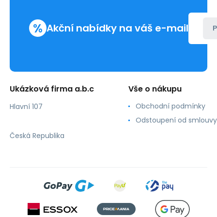
%
Akční nabídky na váš e-mail
P
Ukázková firma a.b.c
Vše o nákupu
Obchodní podmínky
Hlavní 107
Odstoupení od smlouvy
Česká Republika