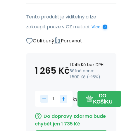
Tento produkt je viditelný a lze
zakoupit pouze v CZ mutaci.
Více
Oblíbený
Porovnat
1 045
Kč
bez DPH
1 265
Kč
Běžná cena:
1 500
Kč
(-
16
%)
DO
ks
KOŠÍKU
Do dopravy zdarma bude
chybět jen
1 735
Kč