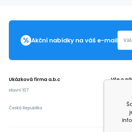
%
Akční nabídky na váš e-mail
Ukázková firma a.b.c
Vše o n
Obchod
Hlavní 107
Odstoup
Ša
Česká Republika
inf