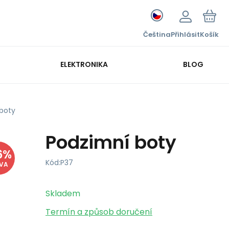
Čeština
Přihlásit
Košík
ELEKTRONIKA
BLOG
boty
Podzimní boty
6
%
Kód:
P37
EVA
Skladem
Termín a způsob doručení