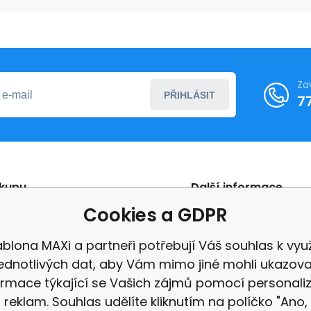
Za
PŘIHLÁSIT
7
ákupu
Další informace
Cookies a GDPR
ní podmínky
Reklamace
ení od smlouvy
Recenze
blona MAXi a partneři potřebují Váš souhlas k využ
jednotlivých dat, aby Vám mimo jiné mohli ukazova
ormace týkající se Vašich zájmů pomocí personali
reklam. Souhlas udělíte kliknutím na políčko "Ano,