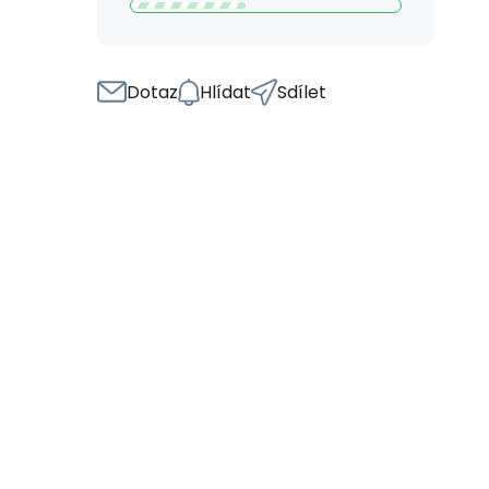
Dotaz
Hlídat
Sdílet