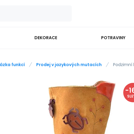
DEKORACE
POTRAVINY
ázka funkcí
Prodej v jazykových mutacích
Podzimní 
-
1
SL